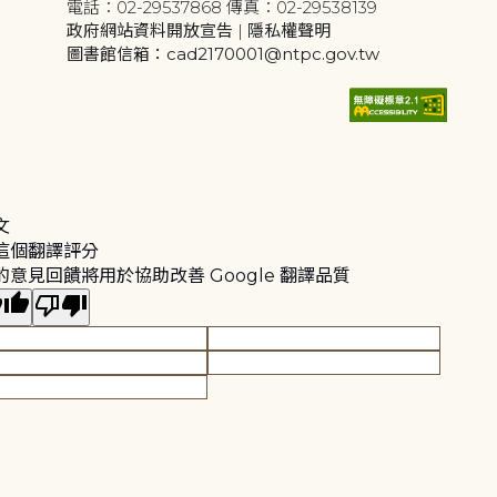
電話：02-29537868 傳真：02-29538139
政府網站資料開放宣告
|
隱私權聲明
圖書館信箱：cad2170001@ntpc.gov.tw
文
這個翻譯評分
的意見回饋將用於協助改善 Google 翻譯品質