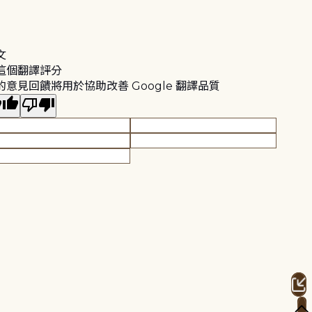
文
這個翻譯評分
的意見回饋將用於協助改善 Google 翻譯品質