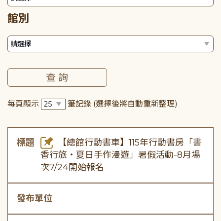
館別
每頁顯示
筆記錄
(選擇後將自動重新整理)
標題
【總館行動書車】115年行動書房「書
香行旅・夏日手作漫遊」暑假活動-8月場
次7/24開始報名
發布單位