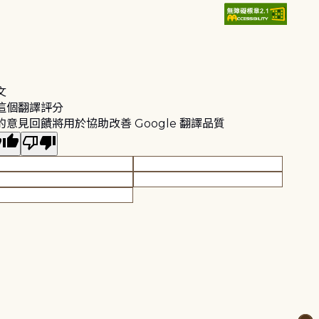
文
這個翻譯評分
的意見回饋將用於協助改善 Google 翻譯品質