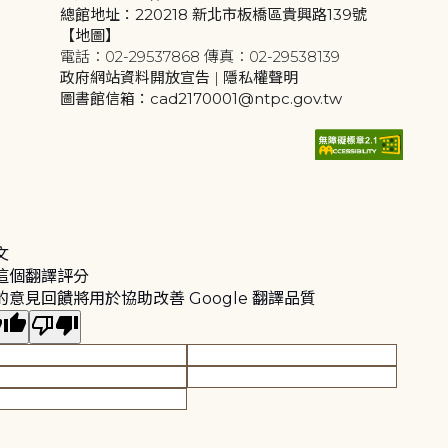
總館地址：220218 新北市板橋區貴興路139號
【地圖】
電話：02-29537868 傳真：02-29538139
政府網站資料開放宣告
|
隱私權聲明
圖書館信箱：cad2170001@ntpc.gov.tw
文
這個翻譯評分
的意見回饋將用於協助改善 Google 翻譯品質