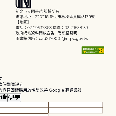
新北市立圖書館 版權所有
總館地址：220218 新北市板橋區貴興路139號
【地圖】
電話：02-29537868 傳真：02-29538139
政府網站資料開放宣告
|
隱私權聲明
圖書館信箱：cad2170001@ntpc.gov.tw
文
這個翻譯評分
的意見回饋將用於協助改善 Google 翻譯品質