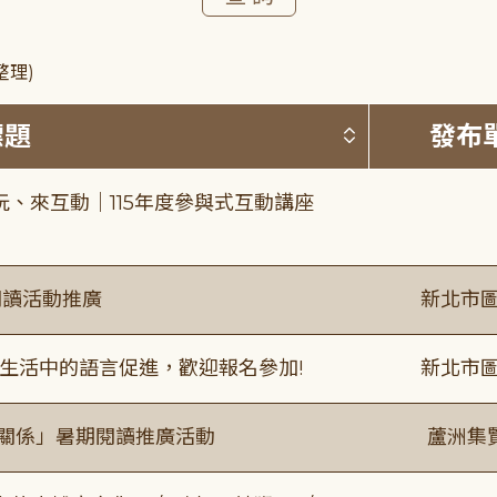
整理)
按標題排序 
標題
發布
、來互動｜115年度參與式互動講座
閱讀活動推廣
新北市圖
生活中的語言促進，歡迎報名參加!
新北市圖
好關係」暑期閱讀推廣活動
蘆洲集