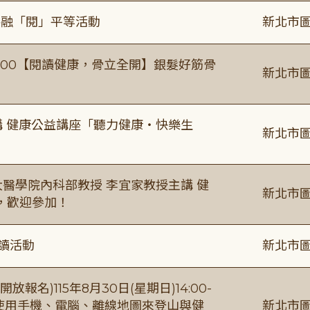
共融「閱」平等活動
新北市圖
0-16:00【閱讀健康，骨立全開】銀髮好筋骨
新北市圖
場主講 健康公益講座「聽力健康・快樂生
新北市圖
場臺大醫學院內科部教授 李宜家教授主講 健
新北市圖
，歡迎參加！
閱讀活動
新北市圖
報名)115年8月30日(星期日)14:00-
【使用手機、電腦、離線地圖來登山與健
新北市圖