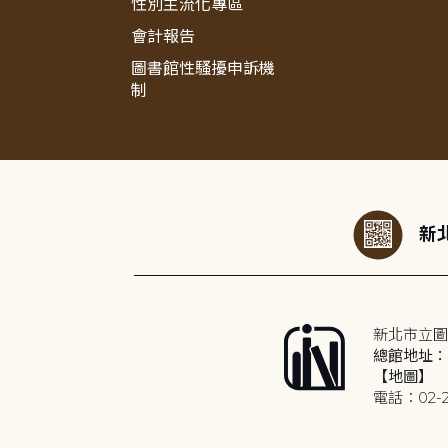
性別主流化專區
會計報告
圖書館性騷擾申訴機
制
:::
新北
新北市立圖
總館地址：2
【地圖】
電話：02-2