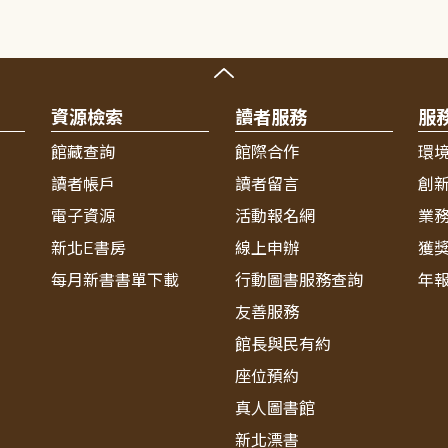
資源檢索
讀者服務
服
館藏查詢
館際合作
環
讀者帳戶
讀者留言
創
電子資源
活動報名網
業
新北E書房
線上申辦
獲
每月新書書單下載
行動圖書服務查詢
年
友善服務
館長與民有約
座位預約
真人圖書館
新北漂書