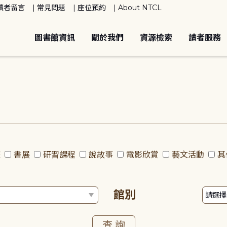
讀者留言
常見問題
座位預約
About NTCL
圖書館資訊
關於我們
資源檢索
讀者服務
座
書展
研習課程
說故事
電影欣賞
藝文活動
其
館別