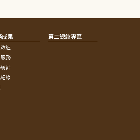
務成果
第二總館專區
境改造
新服務
務統計
獎紀錄
報