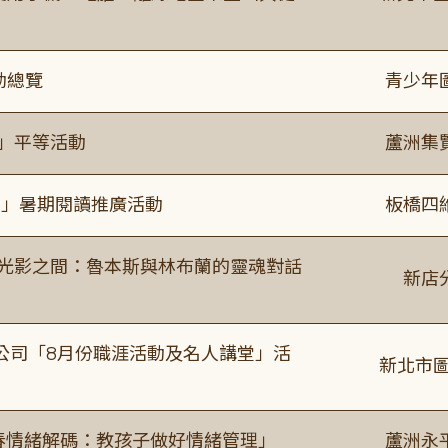
動總覽
青少年
閱」平等活動
蘆洲集
係」暑期閱讀推廣活動
板橋四
4:00 光影之間：魯本斯與林布蘭的靈魂對話
新店
公司「8月份職涯活動及名人講堂」活
新北市圖
青春情緒解碼：教孩子做好情緒管理」
蘆洲永