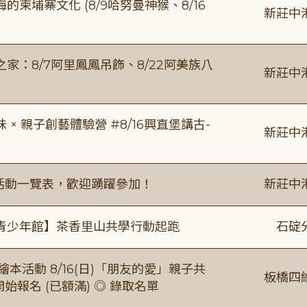
柬埔寨文化 (8/9哈努曼神猴、8/16
新莊中
：8/7阿里鳳鳳吊飾、8/22阿美族八
新莊中
 親子創藝體驗營 #8/16興直堡講古-
新莊中
廣活動一覽表，歡迎踴躍參加！
新莊中
青少年館】茶香里山共學行動起跑
石碇
本活動 8/16(日)「朋友的愛」親子共
板橋四
 開始報名 (已額滿) ◎ 錄取名單