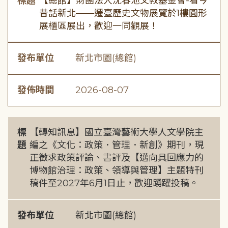
標題
【總館】財團法人沈春池文教基金會-看今
昔話新北——遷臺歷史文物展覽於1樓圓形
展櫃區展出，歡迎一同觀展！
發布單位
新北市圖(總館)
發佈時間
2026-08-07
標
【轉知訊息】國立臺灣藝術大學人文學院主
題
編之《文化：政策．管理．新創》期刊，現
正徵求政策評論、書評及【邁向具回應力的
博物館治理：政策、領導與管理】主題特刊
稿件至2027年6月1日止，歡迎踴躍投稿。
發布單位
新北市圖(總館)