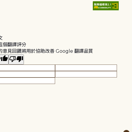
文
這個翻譯評分
的意見回饋將用於協助改善 Google 翻譯品質