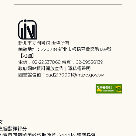
新北市立圖書館 版權所有
總館地址：220218 新北市板橋區貴興路139號
【地圖】
電話：02-29537868 傳真：02-29538139
政府網站資料開放宣告
|
隱私權聲明
圖書館信箱：cad2170001@ntpc.gov.tw
文
這個翻譯評分
的意見回饋將用於協助改善 Google 翻譯品質