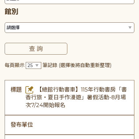
館別
每頁顯示
筆記錄
(選擇後將自動重新整理)
標題
【總館行動書車】115年行動書房「書
香行旅・夏日手作漫遊」暑假活動-8月場
次7/24開始報名
發布單位