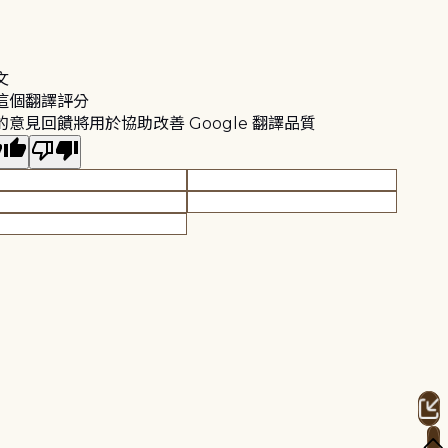
文
這個翻譯評分
的意見回饋將用於協助改善 Google 翻譯品質