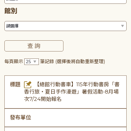
館別
每頁顯示
筆記錄
(選擇後將自動重新整理)
標題
【總館行動書車】115年行動書房「書
香行旅・夏日手作漫遊」暑假活動-8月場
次7/24開始報名
發布單位