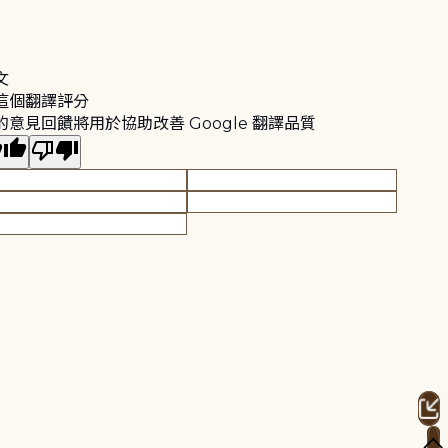
文
這個翻譯評分
的意見回饋將用於協助改善 Google 翻譯品質