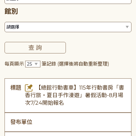
館別
每頁顯示
筆記錄
(選擇後將自動重新整理)
標題
【總館行動書車】115年行動書房「書
香行旅・夏日手作漫遊」暑假活動-8月場
次7/24開始報名
發布單位