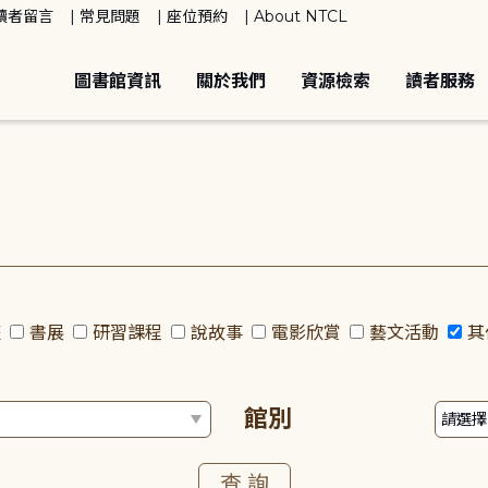
讀者留言
常見問題
座位預約
About NTCL
圖書館資訊
關於我們
資源檢索
讀者服務
座
書展
研習課程
說故事
電影欣賞
藝文活動
其
館別