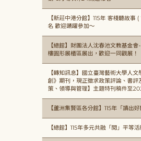
【新莊中港分館】115年 客棧聽故事 ( 7
名 歡迎踴躍參加～
【總館】財團法人沈春池文教基金會-
樓圓形展櫃區展出，歡迎一同觀展！
【轉知訊息】國立臺灣藝術大學人文
創》期刊，現正徵求政策評論、書評
策、領導與管理】主題特刊稿件至20
【蘆洲集賢區各分館】115年「讀出
【總館】115年多元共融「閱」平等