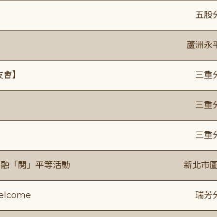
】
五股
蘆洲永
友會】
三重
】
三重
】
三重
共融「閱」平等活動
新北市圖
lcome
瑞芳