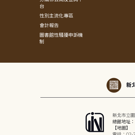
台
性別主流化專區
會計報告
圖書館性騷擾申訴機
制
:::
新北
新北市立圖
總館地址：2
【地圖】
電話：02-2