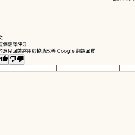
文
這個翻譯評分
的意見回饋將用於協助改善 Google 翻譯品質