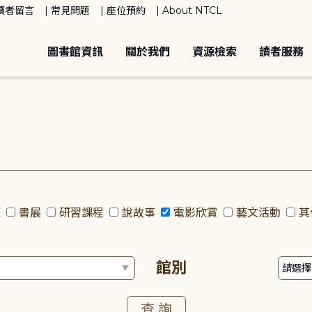
讀者留言
常見問題
座位預約
About NTCL
圖書館資訊
關於我們
資源檢索
讀者服務
座
書展
研習課程
說故事
電影欣賞
藝文活動
其
館別