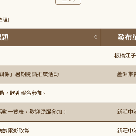
整理)
按標題排序 
標題
發布
板橋江子
好關係」暑期閱讀推廣活動
蘆洲集
活動，歡迎報名參加~
廣活動一覽表，歡迎踴躍參加！
新莊中
樂齡電影欣賞
新莊中