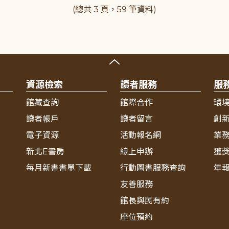
(總共 3 頁，59 筆資料)
資源檢索
讀者服務
服
館藏查詢
館際合作
環
讀者帳戶
讀者留言
創
電子資源
活動報名網
業
新北E書房
線上申辦
獲
每月新書書單下載
行動圖書服務查詢
年
友善服務
館長與民有約
座位預約