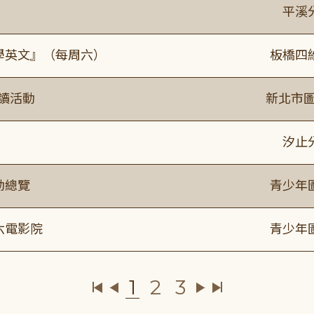
平溪
通學英文』（每周六）
板橋四
閱讀活動
新北市圖
》
汐止
動總覽
青少年
六電影院
青少年
1
2
3