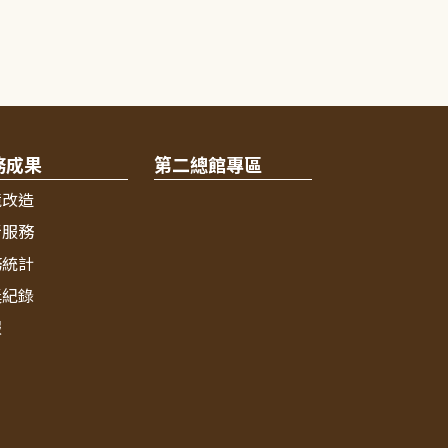
務成果
第二總館專區
境改造
新服務
務統計
獎紀錄
報