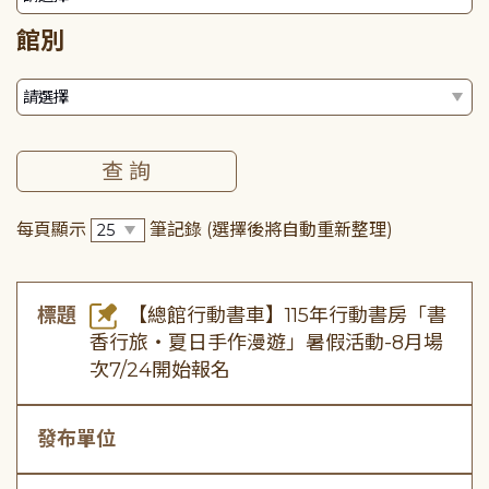
館別
每頁顯示
筆記錄
(選擇後將自動重新整理)
標題
【總館行動書車】115年行動書房「書
香行旅・夏日手作漫遊」暑假活動-8月場
次7/24開始報名
發布單位