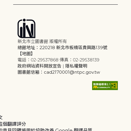
新北市立圖書館 版權所有
總館地址：220218 新北市板橋區貴興路139號
【地圖】
電話：02-29537868 傳真：02-29538139
政府網站資料開放宣告
|
隱私權聲明
圖書館信箱：cad2170001@ntpc.gov.tw
文
這個翻譯評分
的意見回饋將用於協助改善 Google 翻譯品質