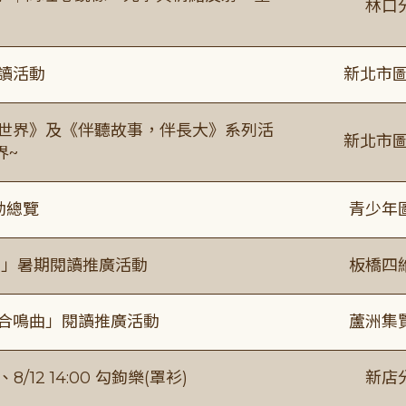
林口
閱讀活動
新北市圖
感世界》及《伴聽故事，伴長大》系列活
新北市圖
界~
動總覽
青少年
係」暑期閱讀推廣活動
板橋四
的合鳴曲」閱讀推廣活動
蘆洲集
/12 14:00 勾鉤樂(罩衫)
新店