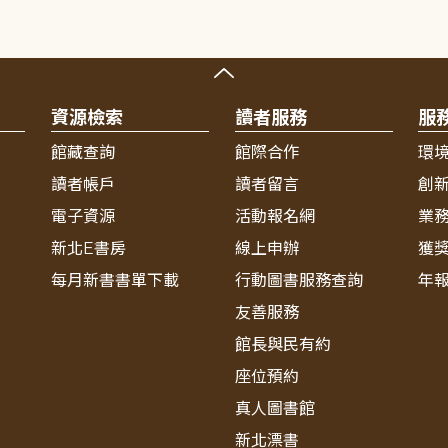
資源檢索
讀者服務
服
館藏查詢
館際合作
環
讀者帳戶
讀者留言
創
電子資源
活動報名網
業
新北E書房
線上申辦
獲
每月新書書單下載
行動圖書服務查詢
年
友善服務
館長與民有約
座位預約
真人圖書館
新北漂書