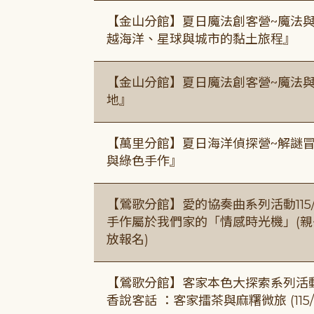
【金山分館】夏日魔法創客營~魔法
越海洋、星球與城市的黏土旅程』
【金山分館】夏日魔法創客營~魔法
地』
【萬里分館】夏日海洋偵探營~解謎
與綠色手作』
【鶯歌分館】愛的協奏曲系列活動115/8/3
手作屬於我們家的「情感時光機」(親子手作
放報名)
【鶯歌分館】客家本色大探索系列活動115/8
香說客話 ：客家擂茶與麻糬微旅 (115/