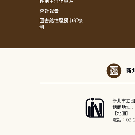
性別主流化專區
會計報告
圖書館性騷擾申訴機
制
:::
新北
新北市立圖
總館地址：2
【地圖】
電話：02-2