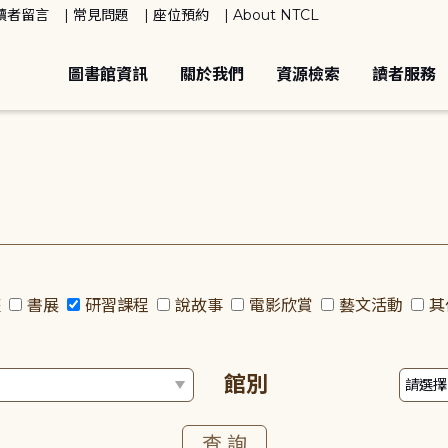
讀者留言
常見問題
座位預約
About NTCL
圖書館資訊
關於我們
資源檢索
讀者服務
座
書展
研習課程
說故事
電影欣賞
藝文活動
其
館別