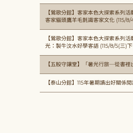
【鶯歌分館】客家本色大探索系列活動115/8
客家貓頭鷹羊毛氈識客家文化 (115/8/
【鶯歌分館】客家本色大探索系列活動115/8
光：製牛汶水好學客語 (115/8/5(三
【五股守讓堂】「暑光行旅─從書裡
【泰山分館】115年暑期讀出好關係