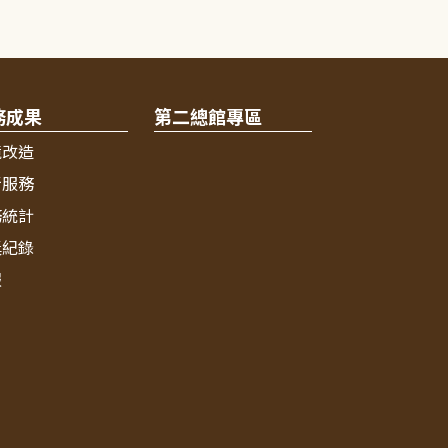
務成果
第二總館專區
境改造
新服務
務統計
獎紀錄
報