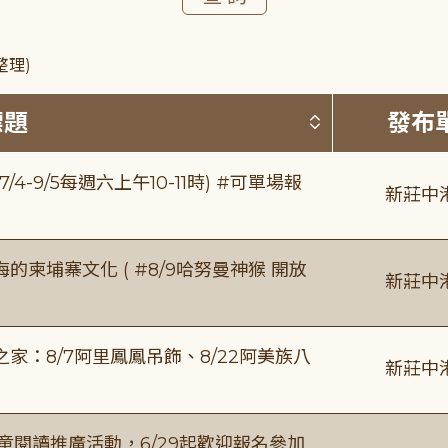
整理)
按標題排序 
標題
發布
/4-9/5每週六上午10-11時) #可單場報
新莊中
柬埔寨文化 ( #8/9哈努曼神猴 開放
新莊中
：8/7阿里鳳鳳吊飾、8/22阿美族八
新莊中
童閱讀推廣活動，6/29起歡迎報名參加