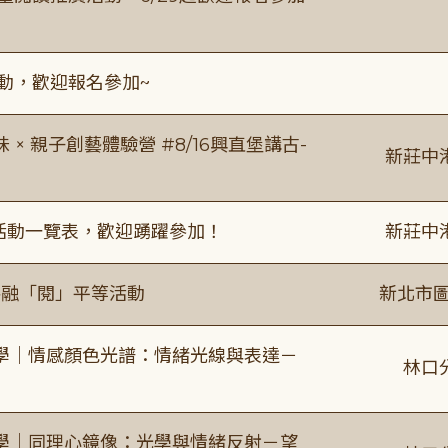
活動，歡迎報名參加~
 親子創藝體驗營 #8/16興直堡講古-
新莊中
廣活動一覽表，歡迎踴躍參加！
新莊中
共融「閱」平等活動
新北市圖
學｜情感顏色光譜：情緒光線與表達－
林口
學｜同理心鏡像：光學與情緒反射－望