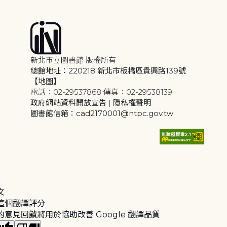
新北市立圖書館 版權所有
總館地址：220218 新北市板橋區貴興路139號
【地圖】
電話：02-29537868 傳真：02-29538139
政府網站資料開放宣告
|
隱私權聲明
圖書館信箱：cad2170001@ntpc.gov.tw
文
這個翻譯評分
的意見回饋將用於協助改善 Google 翻譯品質