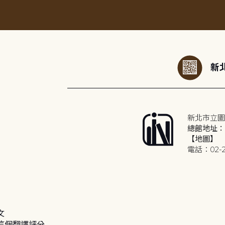
:::
新北
新北市立圖
總館地址：2
【地圖】
電話：02-2
文
這個翻譯評分