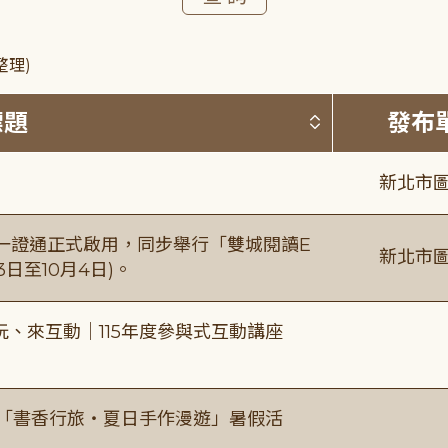
整理)
按標題排序 
標題
發布
新北市圖
日一證通正式啟用，同步舉行「雙城閱讀E
新北市圖
日至10月4日)。
、來互動｜115年度參與式互動講座
房「書香行旅・夏日手作漫遊」暑假活