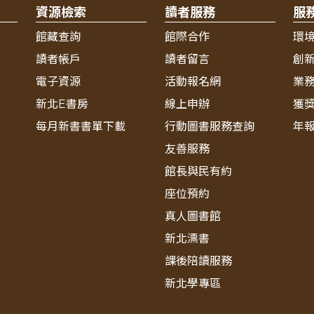
資源檢索
讀者服務
服
館藏查詢
館際合作
環
讀者帳戶
讀者留言
創
電子資源
活動報名網
業
新北E書房
線上申辦
獲
每月新書書單下載
行動圖書服務查詢
年
友善服務
館長與民有約
座位預約
真人圖書館
新北漂書
課後陪讀服務
新北學專區