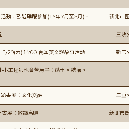
動，歡迎踴躍參加(115年7月至8月)。
新北市圖
屋
三峽
館】8/29(六) 14:00 夏季英文說故事活動
新店
工程師也會蓋房子：黏土 × 結構 ×
主題書展：文化交融
三重
線上書展：散讀島嶼
新北市圖