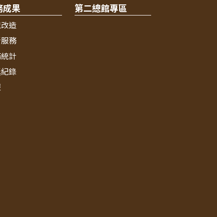
務成果
第二總館專區
境改造
新服務
務統計
獎紀錄
報