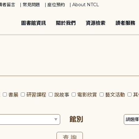
讀者留言
常見問題
座位預約
About NTCL
圖書館資訊
關於我們
資源檢索
讀者服務
座
書展
研習課程
說故事
電影欣賞
藝文活動
其
館別