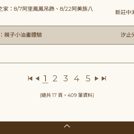
：8/7阿里鳳鳳吊飾、8/22阿美族八
新莊中
動：親子小油畫體驗
汐止
1
2
3
4
5
(總共 17 頁，409 筆資料)