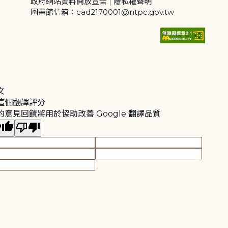
政府網站資料開放宣告
|
隱私權聲明
圖書館信箱：cad2170001@ntpc.gov.tw
文
這個翻譯評分
的意見回饋將用於協助改善 Google 翻譯品質