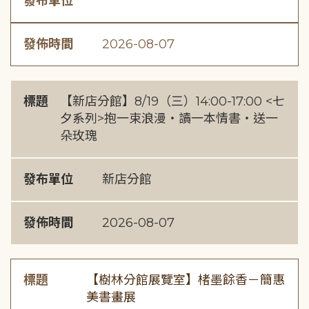
發布單位
發佈時間
2026-08-07
標題
【新店分館】8/19（三）14:00-17:00 <七
夕系列>抱一束浪漫・讀一本情書・送一
朵玫瑰
發布單位
新店分館
發佈時間
2026-08-07
標題
【樹林分館展覽室】楮墨餘香－簡惠
美書畫展