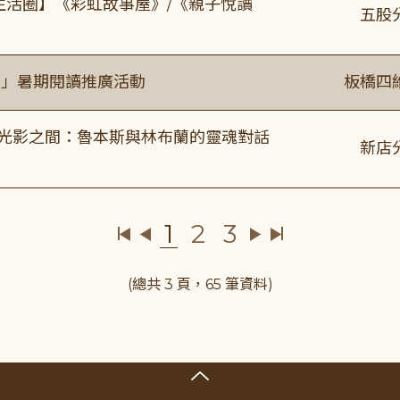
文生活圈】《彩虹故事屋》/《親子悅讀
五股
係」暑期閱讀推廣活動
板橋四
4:00 光影之間：魯本斯與林布蘭的靈魂對話
新店
1
2
3
(總共 3 頁，65 筆資料)