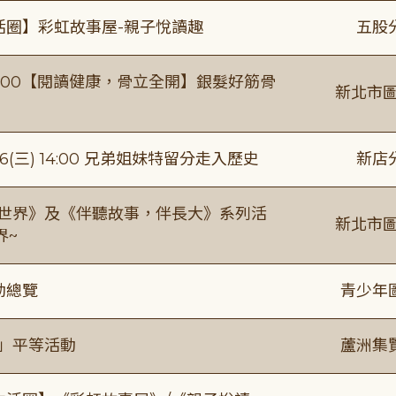
活圈】彩虹故事屋-親子悅讀趣
五股
0-16:00【閱讀健康，骨立全開】銀髮好筋骨
新北市圖
(三) 14:00 兄弟姐妹特留分走入歷史
新店
感世界》及《伴聽故事，伴長大》系列活
新北市圖
界~
動總覽
青少年
閱」平等活動
蘆洲集