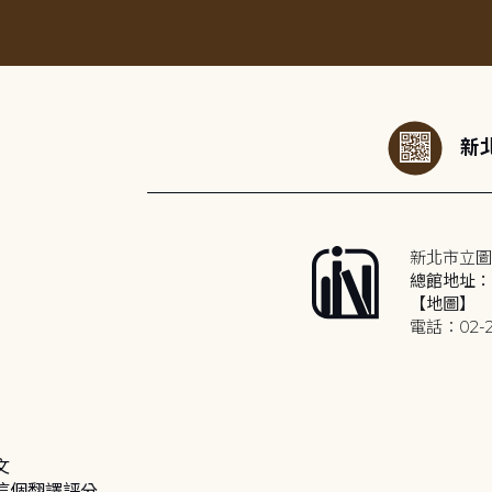
:::
新北
新北市立圖
總館地址：2
【地圖】
電話：02-2
文
這個翻譯評分