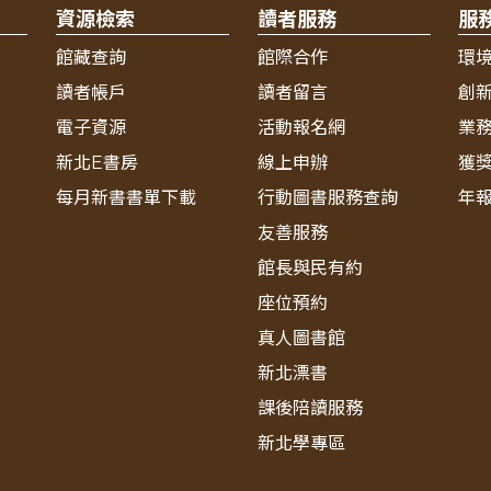
資源檢索
讀者服務
服
館藏查詢
館際合作
環
讀者帳戶
讀者留言
創
電子資源
活動報名網
業
新北E書房
線上申辦
獲
每月新書書單下載
行動圖書服務查詢
年
友善服務
館長與民有約
座位預約
真人圖書館
新北漂書
課後陪讀服務
新北學專區