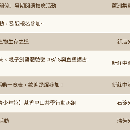
好關係」暑期閱讀推廣活動
蘆洲集
活動，歡迎報名參加~
植物生存之道
新店
 親子創藝體驗營 #8/16興直堡講古-
新莊中
廣活動一覽表，歡迎踴躍參加！
新莊中
青少年館】茶香里山共學行動起跑
石碇
活動
瑞芳