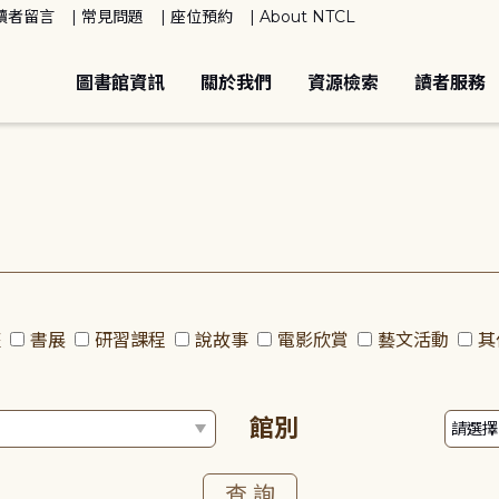
讀者留言
常見問題
座位預約
About NTCL
圖書館資訊
關於我們
資源檢索
讀者服務
座
書展
研習課程
說故事
電影欣賞
藝文活動
其
館別