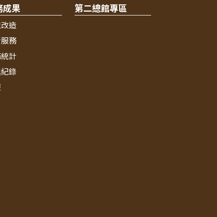
務成果
第二總館專區
境改造
新服務
務統計
獎紀錄
報