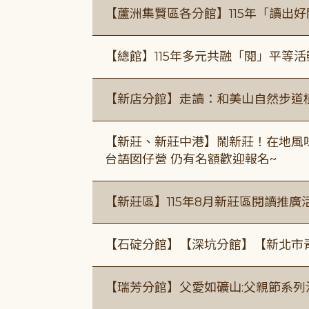
【蘆洲集賢區各分館】115年「讀出
【總館】115年多元共融「閱」平等
【新店分館】走讀：和美山自然步道
【新莊、新莊中港】鬧新莊！在地風味 ×
台語囡仔營 仍有名額歡迎報名~
【新莊區】115年8月新莊區閱讀推
【石碇分館】【深坑分館】【新北市
【瑞芳分館】父愛如礦山:父親節系列