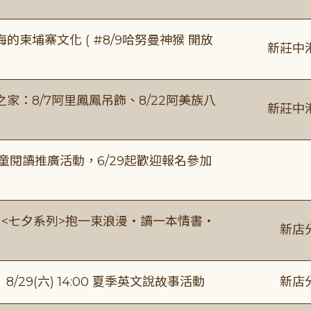
柬埔寨文化 ( #8/9哈努曼神猴 開放
新莊中
：8/7阿里鳳鳳吊飾、8/22阿美族八
新莊中
童閱讀推廣活動，6/29起歡迎報名參加
:00 <七夕系列>抱一束浪漫・讀一本情書・
新店
館】8/29(六) 14:00 夏季英文說故事活動
新店