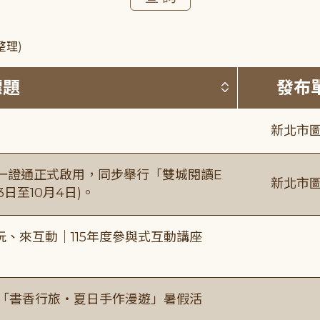
整理)
按標題排序 
標題
發布
新北市圖
日一證通正式啟用，同步舉行「雙城閱讀E
新北市圖
日至10月4日)。
、來互動｜115年度參與式互動講座
房「書香行旅・夏日手作漫遊」暑假活