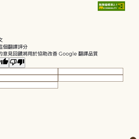
文
這個翻譯評分
的意見回饋將用於協助改善 Google 翻譯品質