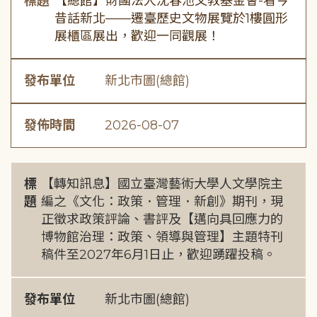
標題
【總館】財團法人沈春池文教基金會-看今
昔話新北——遷臺歷史文物展覽於1樓圓形
展櫃區展出，歡迎一同觀展！
發布單位
新北市圖(總館)
發佈時間
2026-08-07
標
【轉知訊息】國立臺灣藝術大學人文學院主
題
編之《文化：政策．管理．新創》期刊，現
正徵求政策評論、書評及【邁向具回應力的
博物館治理：政策、領導與管理】主題特刊
稿件至2027年6月1日止，歡迎踴躍投稿。
發布單位
新北市圖(總館)