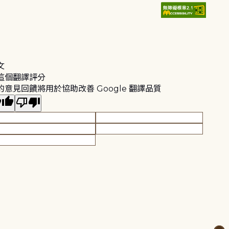
文
這個翻譯評分
的意見回饋將用於協助改善 Google 翻譯品質