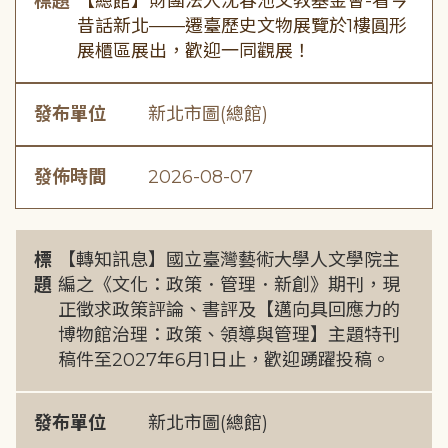
標題
【總館】財團法人沈春池文教基金會-看今
昔話新北——遷臺歷史文物展覽於1樓圓形
展櫃區展出，歡迎一同觀展！
發布單位
新北市圖(總館)
發佈時間
2026-08-07
標
【轉知訊息】國立臺灣藝術大學人文學院主
題
編之《文化：政策．管理．新創》期刊，現
正徵求政策評論、書評及【邁向具回應力的
博物館治理：政策、領導與管理】主題特刊
稿件至2027年6月1日止，歡迎踴躍投稿。
發布單位
新北市圖(總館)