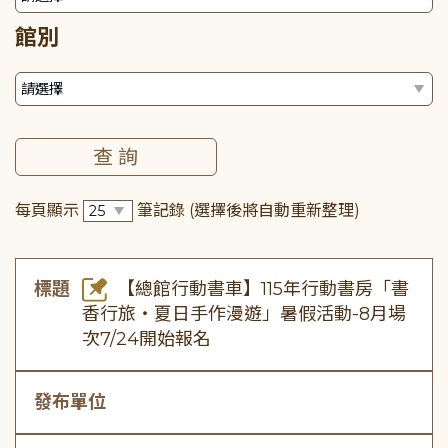
館別
每頁顯示
筆記錄
(選擇後將自動重新整理)
標題
【總館行動書車】115年行動書房「書
香行旅・夏日手作漫遊」暑假活動-8月場
次7/24開始報名
發布單位