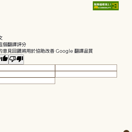
文
這個翻譯評分
的意見回饋將用於協助改善 Google 翻譯品質