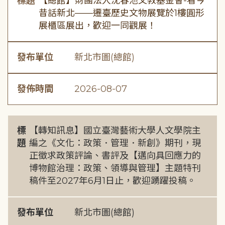
標題
【總館】財團法人沈春池文教基金會-看今
昔話新北——遷臺歷史文物展覽於1樓圓形
展櫃區展出，歡迎一同觀展！
發布單位
新北市圖(總館)
發佈時間
2026-08-07
標
【轉知訊息】國立臺灣藝術大學人文學院主
題
編之《文化：政策．管理．新創》期刊，現
正徵求政策評論、書評及【邁向具回應力的
博物館治理：政策、領導與管理】主題特刊
稿件至2027年6月1日止，歡迎踴躍投稿。
發布單位
新北市圖(總館)