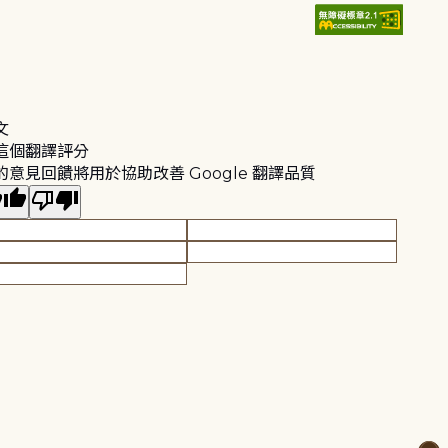
文
這個翻譯評分
的意見回饋將用於協助改善 Google 翻譯品質