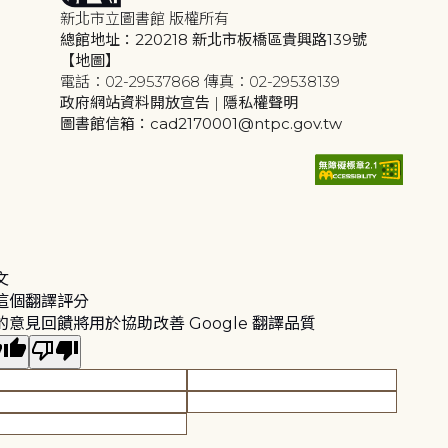
新北市立圖書館 版權所有
總館地址：220218 新北市板橋區貴興路139號
【地圖】
電話：02-29537868 傳真：02-29538139
政府網站資料開放宣告
|
隱私權聲明
圖書館信箱：cad2170001@ntpc.gov.tw
文
這個翻譯評分
的意見回饋將用於協助改善 Google 翻譯品質