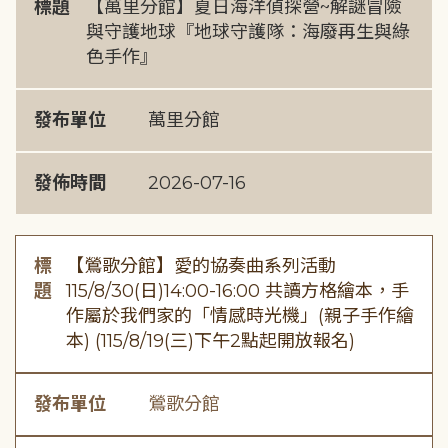
標題
【萬里分館】夏日海洋偵探營~解謎冒險
與守護地球『地球守護隊：海廢再生與綠
色手作』
發布單位
萬里分館
發佈時間
2026-07-16
標
【鶯歌分館】愛的協奏曲系列活動
題
115/8/30(日)14:00-16:00 共讀方格繪本，手
作屬於我們家的「情感時光機」(親子手作繪
本) (115/8/19(三)下午2點起開放報名)
發布單位
鶯歌分館