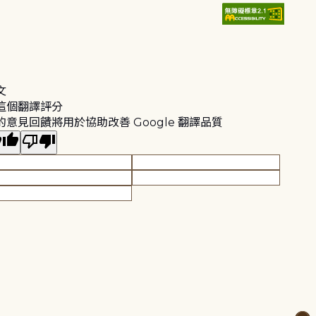
文
這個翻譯評分
的意見回饋將用於協助改善 Google 翻譯品質