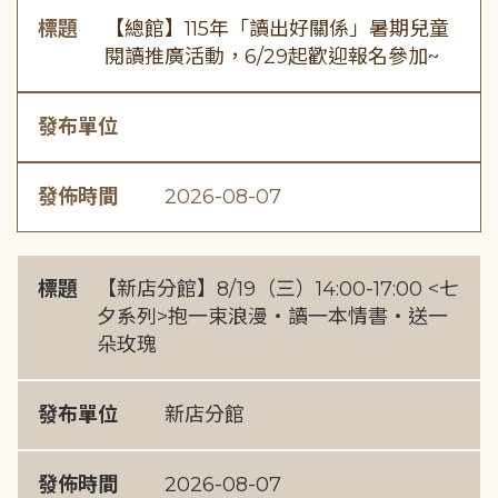
標題
【總館】115年「讀出好關係」暑期兒童
閱讀推廣活動，6/29起歡迎報名參加~
發布單位
發佈時間
2026-08-07
標題
【新店分館】8/19（三）14:00-17:00 <七
夕系列>抱一束浪漫・讀一本情書・送一
朵玫瑰
發布單位
新店分館
發佈時間
2026-08-07