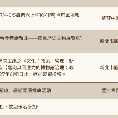
/4-9/5每週六上午10-11時) #可單場報
新莊中
看今昔話新北——遷臺歷史文物展覽於1
新北市圖
學院主編之《文化：政策．管理．新
及【邁向具回應力的博物館治理：政
新北市圖
27年6月1日止，歡迎踴躍投稿。
好關係」暑期閱讀推廣活動
蘆洲集
活動，歡迎報名參加~