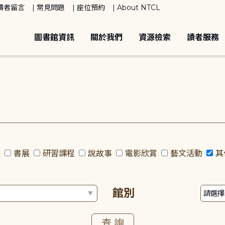
讀者留言
常見問題
座位預約
About NTCL
圖書館資訊
關於我們
資源檢索
讀者服務
座
書展
研習課程
說故事
電影欣賞
藝文活動
其
館別