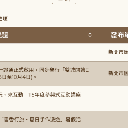
整理)
按標題排序 
標題
發布
新北市圖
日一證通正式啟用，同步舉行「雙城閱讀E
新北市圖
日至10月4日)。
、來互動｜115年度參與式互動講座
房「書香行旅・夏日手作漫遊」暑假活