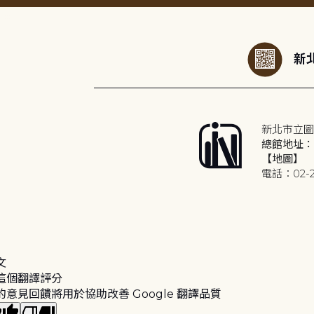
:::
新北
新北市立圖
總館地址：2
【地圖】
電話：02-2
文
這個翻譯評分
的意見回饋將用於協助改善 Google 翻譯品質