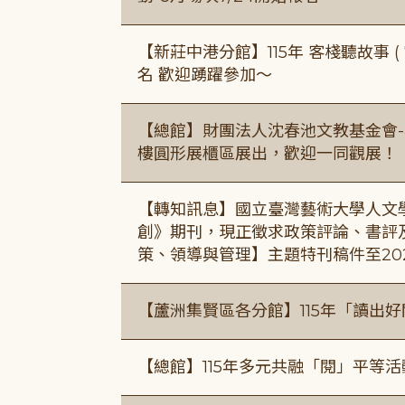
【新莊中港分館】115年 客棧聽故事 ( 7
名 歡迎踴躍參加～
【總館】財團法人沈春池文教基金會-
樓圓形展櫃區展出，歡迎一同觀展！
【轉知訊息】國立臺灣藝術大學人文
創》期刊，現正徵求政策評論、書評
策、領導與管理】主題特刊稿件至20
【蘆洲集賢區各分館】115年「讀出
【總館】115年多元共融「閱」平等