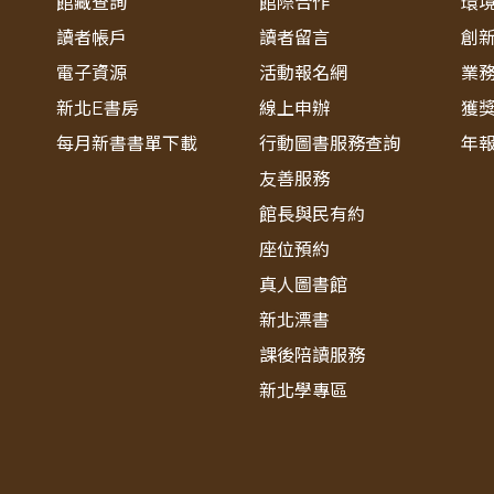
館藏查詢
館際合作
環
讀者帳戶
讀者留言
創
電子資源
活動報名網
業
新北E書房
線上申辦
獲
每月新書書單下載
行動圖書服務查詢
年
友善服務
館長與民有約
座位預約
真人圖書館
新北漂書
課後陪讀服務
新北學專區