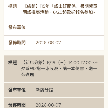
標題
【總館】115年「讀出好關係」暑期兒童
閱讀推廣活動，6/29起歡迎報名參加~
發布單位
發佈時間
2026-08-07
標題
【新店分館】8/19（三）14:00-17:00 <七
夕系列>抱一束浪漫・讀一本情書・送一
朵玫瑰
發布單位
新店分館
發佈時間
2026-08-07