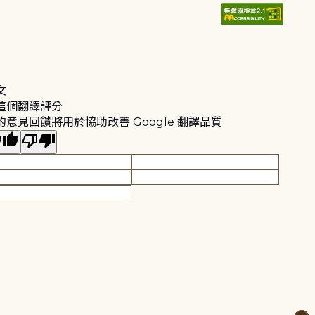
文
這個翻譯評分
的意見回饋將用於協助改善 Google 翻譯品質