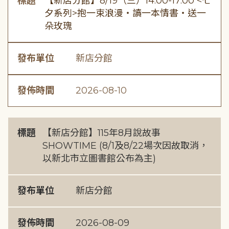
標題
【新店分館】8/19（三）14:00-17:00 <七
夕系列>抱一束浪漫・讀一本情書・送一
朵玫瑰
發布單位
新店分館
發佈時間
2026-08-10
標題
【新店分館】115年8月說故事
SHOWTIME (8/1及8/22場次因故取消，
以新北市立圖書館公布為主)
發布單位
新店分館
發佈時間
2026-08-09