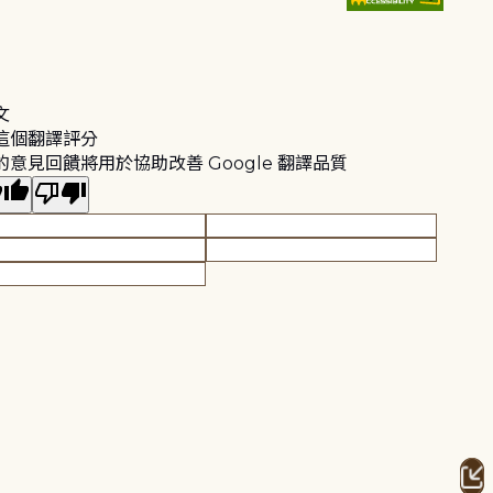
文
這個翻譯評分
的意見回饋將用於協助改善 Google 翻譯品質