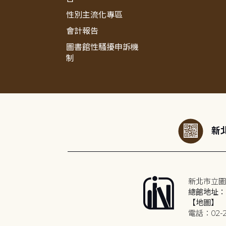
性別主流化專區
會計報告
圖書館性騷擾申訴機
制
:::
新北
新北市立圖
總館地址：2
【地圖】
電話：02-2