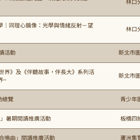
林口
學｜同理心鏡像：光學與情緒反射－望
林口
閱讀活動
新北市圖
感世界》及《伴聽故事，伴長大》系列活
新北市圖
界~
動總覽
青少年
係」暑期閱讀推廣活動
板橋四
的合鳴曲」閱讀推廣活動
蘆洲集