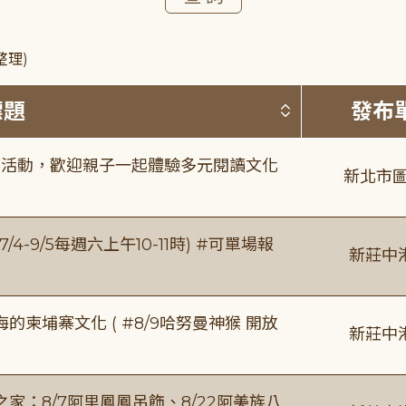
整理)
按標題排序 
標題
發布
故事活動，歡迎親子一起體驗多元閱讀文化
新北市圖
/4-9/5每週六上午10-11時) #可單場報
新莊中
柬埔寨文化 ( #8/9哈努曼神猴 開放
新莊中
：8/7阿里鳳鳳吊飾、8/22阿美族八