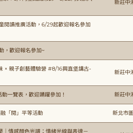
新莊中
童閱讀推廣活動，6/29起歡迎報名參加
活動，歡迎報名參加~
 親子創藝體驗營 #8/16興直堡講古-
新莊中
廣活動一覽表，歡迎踴躍參加！
新莊中
共融「閱」平等活動
新北市圖
學｜情感顏色光譜：情緒光線與表達－