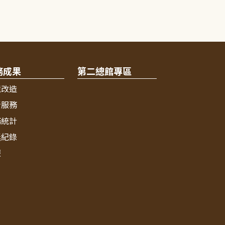
務成果
第二總館專區
境改造
新服務
務統計
獎紀錄
報