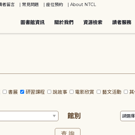
讀者留言
常見問題
座位預約
About NTCL
圖書館資訊
關於我們
資源檢索
讀者服務
座
書展
研習課程
說故事
電影欣賞
藝文活動
其
館別