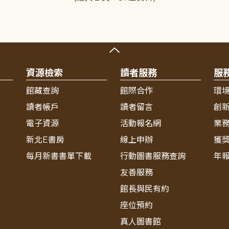
資源檢索
讀者服務
服
館藏查詢
館際合作
環
讀者帳戶
讀者留言
創
電子資源
活動報名網
業
新北E書房
線上申辦
獲
每月新書書單下載
行動圖書服務查詢
年
友善服務
館長與民有約
座位預約
真人圖書館