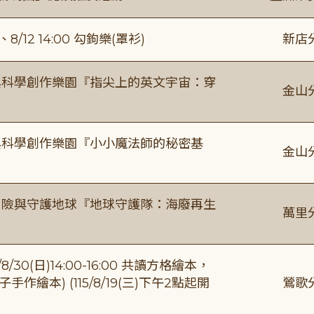
/12 14:00 勾鉤樂(罩衫)
新店
與科學創作樂園『指尖上的英文宇宙：穿
金山
與科學創作樂園『小小魔法師的秘密基
金山
冒險與守護地球『地球守護隊：海廢再生
萬里
0(日)14:00-16:00 共讀方格繪本，
繪本) (115/8/19(三)下午2點起開
鶯歌