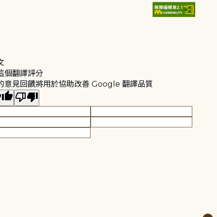
文
這個翻譯評分
的意見回饋將用於協助改善 Google 翻譯品質