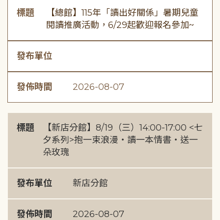
標題
【總館】115年「讀出好關係」暑期兒童
閱讀推廣活動，6/29起歡迎報名參加~
發布單位
發佈時間
2026-08-07
標題
【新店分館】8/19（三）14:00-17:00 <七
夕系列>抱一束浪漫・讀一本情書・送一
朵玫瑰
發布單位
新店分館
發佈時間
2026-08-07