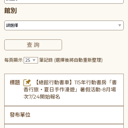
館別
每頁顯示
筆記錄
(選擇後將自動重新整理)
標題
【總館行動書車】115年行動書房「書
香行旅・夏日手作漫遊」暑假活動-8月場
次7/24開始報名
發布單位