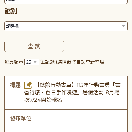
館別
每頁顯示
筆記錄
(選擇後將自動重新整理)
標題
【總館行動書車】115年行動書房「書
香行旅・夏日手作漫遊」暑假活動-8月場
次7/24開始報名
發布單位