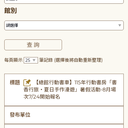
館別
每頁顯示
筆記錄
(選擇後將自動重新整理)
標題
【總館行動書車】115年行動書房「書
香行旅・夏日手作漫遊」暑假活動-8月場
次7/24開始報名
發布單位