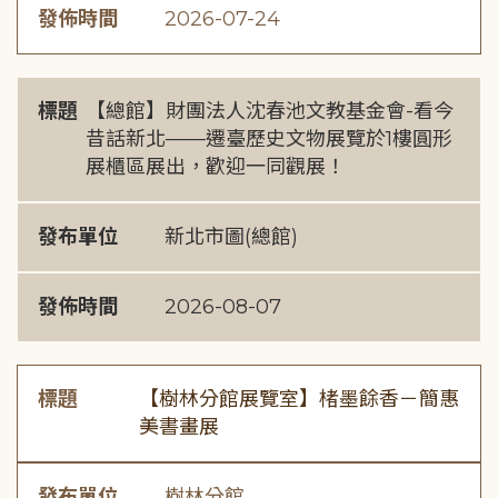
發佈時間
2026-07-24
標題
【總館】財團法人沈春池文教基金會-看今
昔話新北——遷臺歷史文物展覽於1樓圓形
展櫃區展出，歡迎一同觀展！
發布單位
新北市圖(總館)
發佈時間
2026-08-07
標題
【樹林分館展覽室】楮墨餘香－簡惠
美書畫展
發布單位
樹林分館