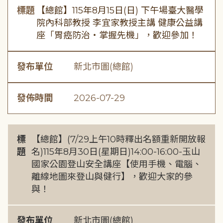
標題
【總館】115年8月15日(日) 下午場臺大醫學
院內科部教授 李宜家教授主講 健康公益講
座「胃癌防治・掌握先機」，歡迎參加！
發布單位
新北市圖(總館)
發佈時間
2026-07-29
標
【總館】(7/29上午10時釋出名額重新開放報
題
名)115年8月30日(星期日)14:00-16:00-玉山
國家公園登山安全講座【使用手機、電腦、
離線地圖來登山與健行】，歡迎大家的參
與！
發布單位
新北市圖(總館)