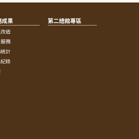
務成果
第二總館專區
境改造
新服務
務統計
獎紀錄
報