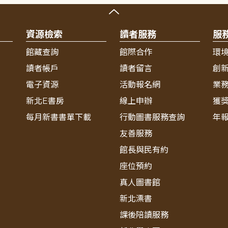
資源檢索
讀者服務
服
館藏查詢
館際合作
環
讀者帳戶
讀者留言
創
電子資源
活動報名網
業
新北E書房
線上申辦
獲
每月新書書單下載
行動圖書服務查詢
年
友善服務
館長與民有約
座位預約
真人圖書館
新北漂書
課後陪讀服務