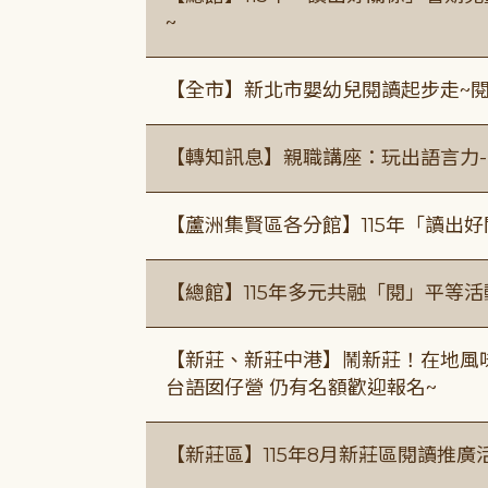
~
【全市】新北市嬰幼兒閱讀起步走~
【轉知訊息】親職講座：玩出語言力-
【蘆洲集賢區各分館】115年「讀出
【總館】115年多元共融「閱」平等
【新莊、新莊中港】鬧新莊！在地風味 ×
台語囡仔營 仍有名額歡迎報名~
【新莊區】115年8月新莊區閱讀推