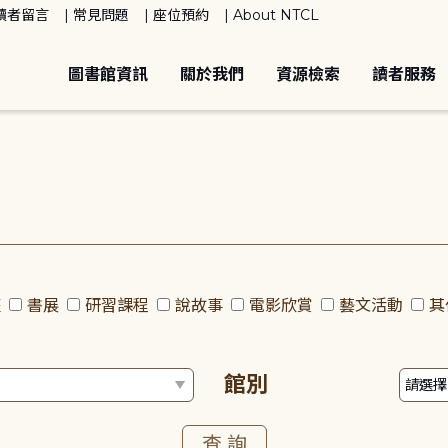
讀者留言
常見問題
座位預約
About NTCL
圖書館資訊
關於我們
資源檢索
讀者服務
座
書展
研習課程
說故事
電影欣賞
藝文活動
其
館別