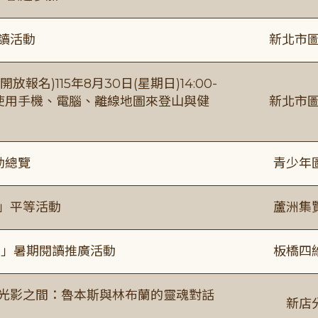
閱讀活動
新北市圖
報名)115年8月30日(星期日)14:00-
【使用手機、電腦、離線地圖來登山與健
新北市圖
動總覽
青少年
閱」平等活動
蘆洲集
係」暑期閱讀推廣活動
板橋四
4:00 光影之間：魯本斯與林布蘭的靈魂對話
新店