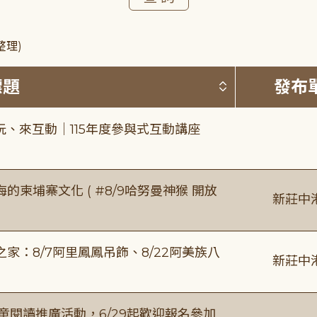
整理)
按標題排序 
標題
發布
、來互動｜115年度參與式互動講座
柬埔寨文化 ( #8/9哈努曼神猴 開放
新莊中
：8/7阿里鳳鳳吊飾、8/22阿美族八
新莊中
童閱讀推廣活動，6/29起歡迎報名參加