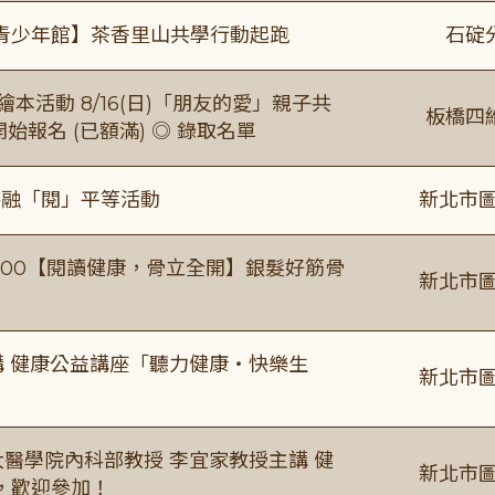
青少年館】茶香里山共學行動起跑
石碇
本活動 8/16(日)「朋友的愛」親子共
板橋四
 開始報名 (已額滿) ◎ 錄取名單
共融「閱」平等活動
新北市圖
0-16:00【閱讀健康，骨立全開】銀髮好筋骨
新北市圖
場主講 健康公益講座「聽力健康・快樂生
新北市圖
場臺大醫學院內科部教授 李宜家教授主講 健
新北市圖
，歡迎參加！