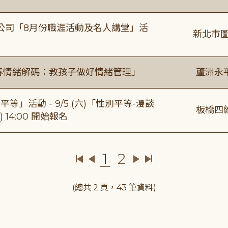
公司「8月份職涯活動及名人講堂」活
新北市圖
青春情緒解碼：教孩子做好情緒管理」
蘆洲永
等」活動 - 9/5 (六)「性別平等-漫談
板橋四
 14:00 開始報名
1
2
(總共 2 頁，43 筆資料)