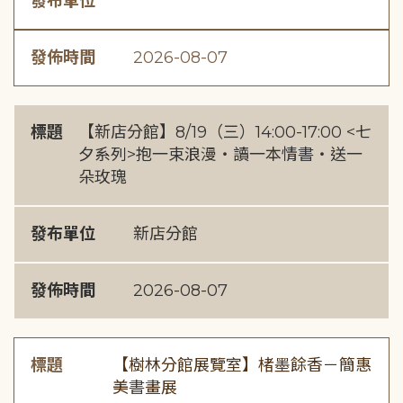
發布單位
發佈時間
2026-08-07
標題
【新店分館】8/19（三）14:00-17:00 <七
夕系列>抱一束浪漫・讀一本情書・送一
朵玫瑰
發布單位
新店分館
發佈時間
2026-08-07
標題
【樹林分館展覽室】楮墨餘香－簡惠
美書畫展