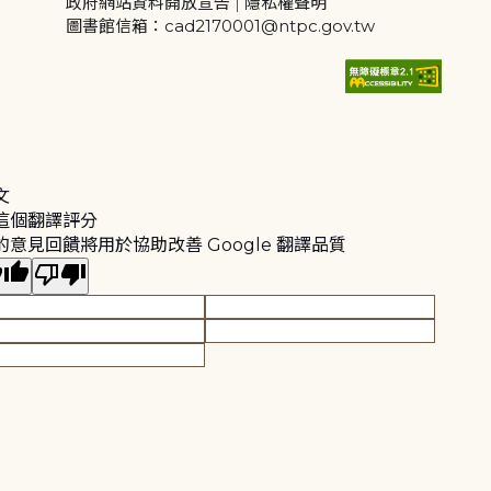
政府網站資料開放宣告
|
隱私權聲明
圖書館信箱：cad2170001@ntpc.gov.tw
文
這個翻譯評分
的意見回饋將用於協助改善 Google 翻譯品質