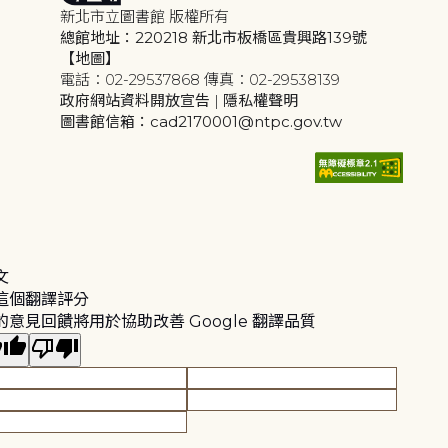
新北市立圖書館 版權所有
總館地址：220218 新北市板橋區貴興路139號
【地圖】
電話：02-29537868 傳真：02-29538139
政府網站資料開放宣告
|
隱私權聲明
圖書館信箱：cad2170001@ntpc.gov.tw
文
這個翻譯評分
的意見回饋將用於協助改善 Google 翻譯品質