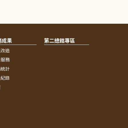
務成果
第二總館專區
境改造
新服務
務統計
獎紀錄
報