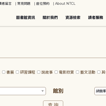
讀者留言
常見問題
座位預約
About NTCL
圖書館資訊
關於我們
資源檢索
讀者服務
座
書展
研習課程
說故事
電影欣賞
藝文活動
其
館別