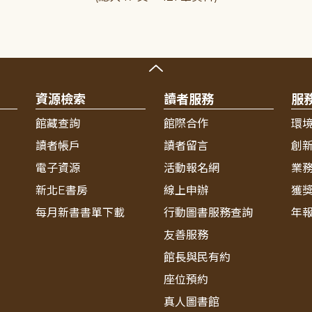
資源檢索
讀者服務
服
館藏查詢
館際合作
環
讀者帳戶
讀者留言
創
電子資源
活動報名網
業
新北E書房
線上申辦
獲
每月新書書單下載
行動圖書服務查詢
年
友善服務
館長與民有約
座位預約
真人圖書館