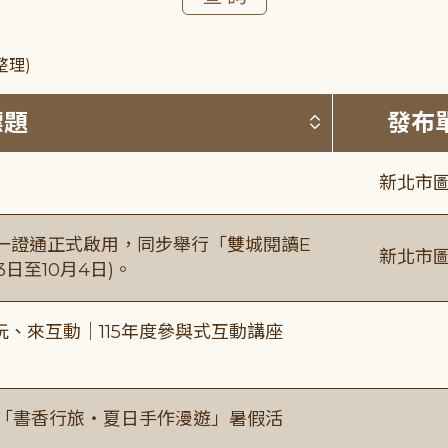
整理)
按標題排序 
標題
發布
新北市圖
日一證通正式啟用，同步舉行「雙城閱讀E
新北市圖
日至10月4日)。
、來互動｜115年度參與式互動講座
房「書香行旅・夏日手作漫遊」暑假活