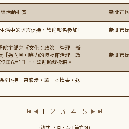
閱讀活動推廣
新北市圖
生活中的語言促進，歡迎報名參加!
新北市圖
學院主編之《文化：政策．管理．新
及【邁向具回應力的博物館治理：政
新北市圖
27年6月1日止，歡迎踴躍投稿。
0 <七夕系列>抱一束浪漫・讀一本情書・送一
1
2
3
4
5
(總共 17 頁，421 筆資料)