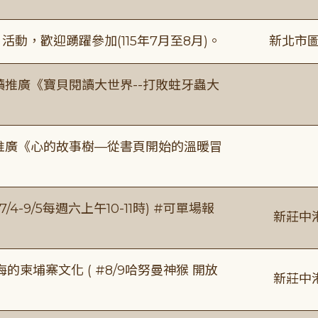
動，歡迎踴躍參加(115年7月至8月)。
新北市圖
讀推廣《寶貝閱讀大世界--打敗蛀牙蟲大
讀推廣《心的故事樹—從書頁開始的溫暖冒
/4-9/5每週六上午10-11時) #可單場報
新莊中
柬埔寨文化 ( #8/9哈努曼神猴 開放
新莊中