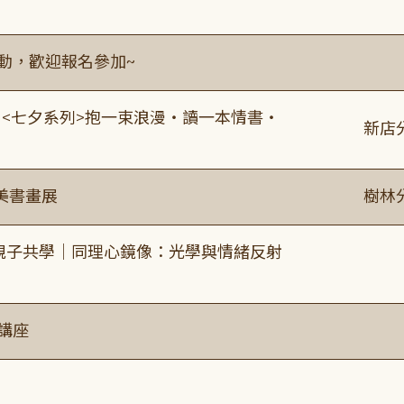
活動，歡迎報名參加~
:00 <七夕系列>抱一束浪漫・讀一本情書・
新店
美書畫展
樹林
親子共學｜同理心鏡像：光學與情緒反射
講座