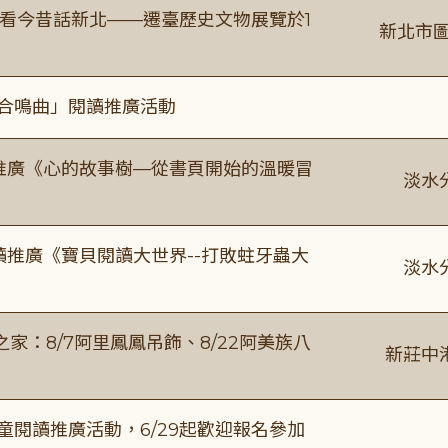
看今昔話新北——遷臺歷史文物展覽於1
新北市圖
的合鳴曲」閱讀推廣活動
讀推廣《心的故事樹—從書頁開始的溫暖冒
淡水
讀推廣《寶貝閱讀大世界--打敗蛀牙蟲大
淡水
：8/7阿里鳳鳳吊飾、8/22阿美族八
新莊中
童閱讀推廣活動，6/29起歡迎報名參加