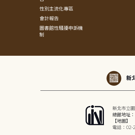
性別主流化專區
會計報告
圖書館性騷擾申訴機
制
:::
新北
新北市立圖
總館地址：2
【地圖】
電話：02-2