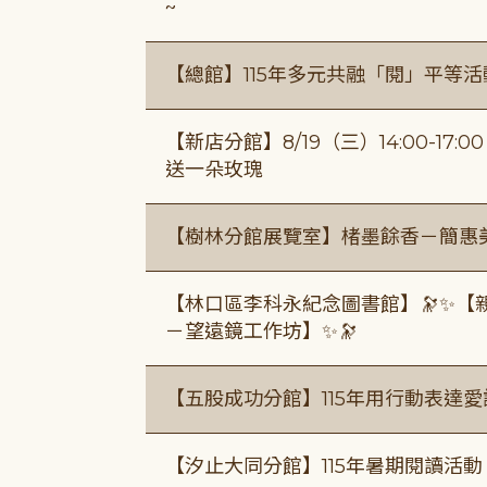
~
【總館】115年多元共融「閱」平等
【新店分館】8/19（三）14:00-17
送一朵玫瑰
【樹林分館展覽室】楮墨餘香－簡惠
【林口區李科永紀念圖書館】🔭✨【
－望遠鏡工作坊】✨🔭
【五股成功分館】115年用行動表達愛
【汐止大同分館】115年暑期閱讀活動