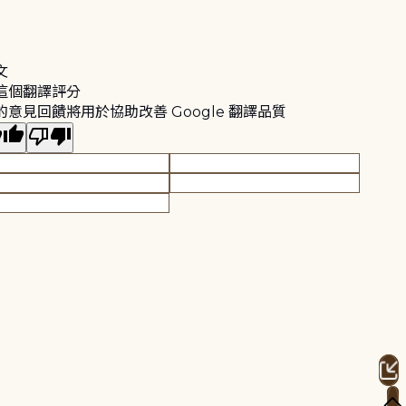
文
這個翻譯評分
的意見回饋將用於協助改善 Google 翻譯品質