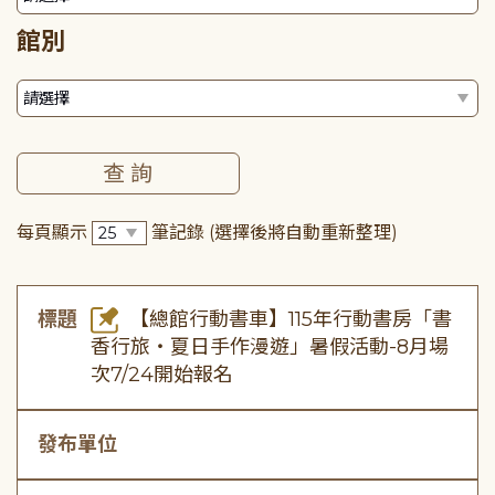
館別
每頁顯示
筆記錄
(選擇後將自動重新整理)
標題
【總館行動書車】115年行動書房「書
香行旅・夏日手作漫遊」暑假活動-8月場
次7/24開始報名
發布單位