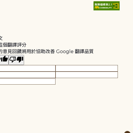
文
這個翻譯評分
的意見回饋將用於協助改善 Google 翻譯品質