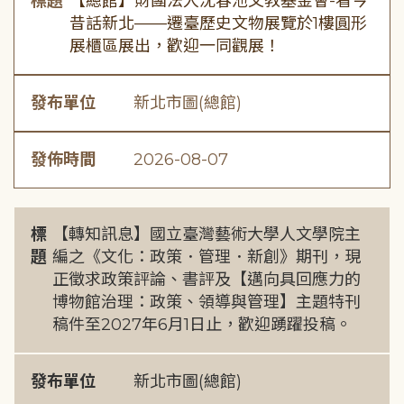
標題
【總館】財團法人沈春池文教基金會-看今
昔話新北——遷臺歷史文物展覽於1樓圓形
展櫃區展出，歡迎一同觀展！
發布單位
新北市圖(總館)
發佈時間
2026-08-07
標
【轉知訊息】國立臺灣藝術大學人文學院主
題
編之《文化：政策．管理．新創》期刊，現
正徵求政策評論、書評及【邁向具回應力的
博物館治理：政策、領導與管理】主題特刊
稿件至2027年6月1日止，歡迎踴躍投稿。
發布單位
新北市圖(總館)