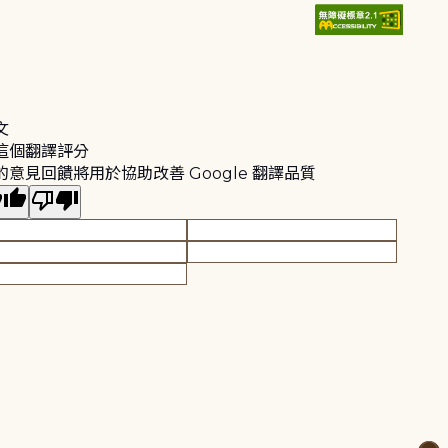
文
這個翻譯評分
的意見回饋將用於協助改善 Google 翻譯品質