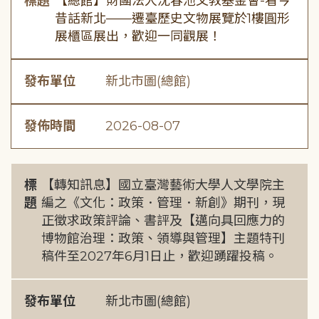
標題
【總館】財團法人沈春池文教基金會-看今
昔話新北——遷臺歷史文物展覽於1樓圓形
展櫃區展出，歡迎一同觀展！
發布單位
新北市圖(總館)
發佈時間
2026-08-07
標
【轉知訊息】國立臺灣藝術大學人文學院主
題
編之《文化：政策．管理．新創》期刊，現
正徵求政策評論、書評及【邁向具回應力的
博物館治理：政策、領導與管理】主題特刊
稿件至2027年6月1日止，歡迎踴躍投稿。
發布單位
新北市圖(總館)