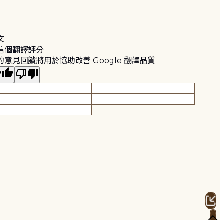
文
這個翻譯評分
的意見回饋將用於協助改善 Google 翻譯品質