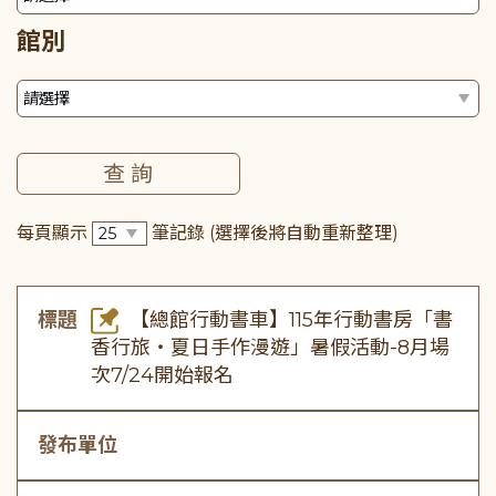
館別
每頁顯示
筆記錄
(選擇後將自動重新整理)
標題
【總館行動書車】115年行動書房「書
香行旅・夏日手作漫遊」暑假活動-8月場
次7/24開始報名
發布單位