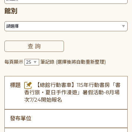
館別
每頁顯示
筆記錄
(選擇後將自動重新整理)
標題
【總館行動書車】115年行動書房「書
香行旅・夏日手作漫遊」暑假活動-8月場
次7/24開始報名
發布單位