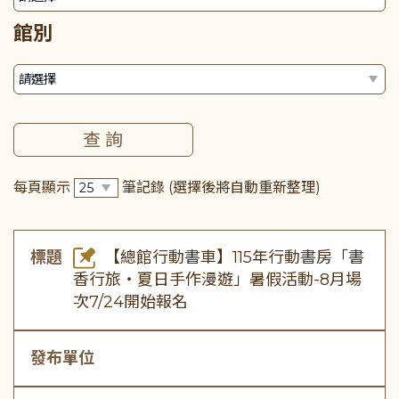
館別
每頁顯示
筆記錄
(選擇後將自動重新整理)
標題
【總館行動書車】115年行動書房「書
香行旅・夏日手作漫遊」暑假活動-8月場
次7/24開始報名
發布單位