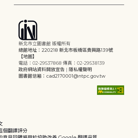
新北市立圖書館 版權所有
總館地址：220218 新北市板橋區貴興路139號
【地圖】
電話：02-29537868 傳真：02-29538139
政府網站資料開放宣告
|
隱私權聲明
圖書館信箱：cad2170001@ntpc.gov.tw
文
這個翻譯評分
的意見回饋將用於協助改善 Google 翻譯品質