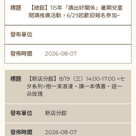
標題
【總館】115年「讀出好關係」暑期兒童
閱讀推廣活動，6/29起歡迎報名參加~
發布單位
發佈時間
2026-08-07
標題
【新店分館】8/19（三）14:00-17:00 <七
夕系列>抱一束浪漫・讀一本情書・送一
朵玫瑰
發布單位
新店分館
發佈時間
2026-08-07