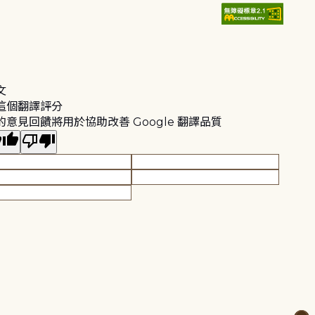
文
這個翻譯評分
的意見回饋將用於協助改善 Google 翻譯品質