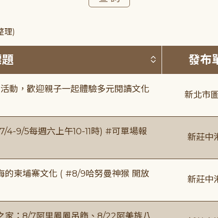
整理)
按標題排序 
標題
發布
故事活動，歡迎親子一起體驗多元閱讀文化
新北市圖
/4-9/5每週六上午10-11時) #可單場報
新莊中
柬埔寨文化 ( #8/9哈努曼神猴 開放
新莊中
：8/7阿里鳳鳳吊飾、8/22阿美族八