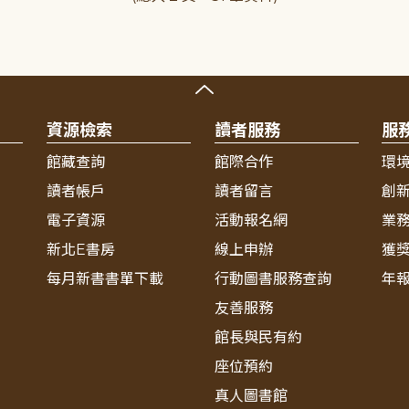
資源檢索
讀者服務
服
館藏查詢
館際合作
環
讀者帳戶
讀者留言
創
電子資源
活動報名網
業
新北E書房
線上申辦
獲
每月新書書單下載
行動圖書服務查詢
年
友善服務
館長與民有約
座位預約
真人圖書館