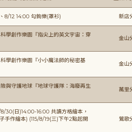
/12 14:00 勾鉤樂(罩衫)
新店
與科學創作樂園『指尖上的英文宇宙：穿
金山
與科學創作樂園『小小魔法師的秘密基
金山
冒險與守護地球『地球守護隊：海廢再生
萬里
0(日)14:00-16:00 共讀方格繪本，
繪本) (115/8/19(三)下午2點起開
鶯歌