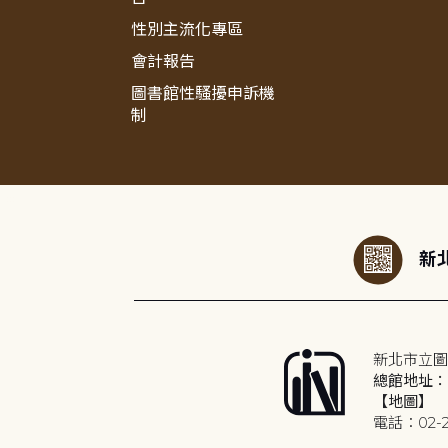
性別主流化專區
會計報告
圖書館性騷擾申訴機
制
:::
新北
新北市立圖
總館地址：2
【地圖】
電話：02-2