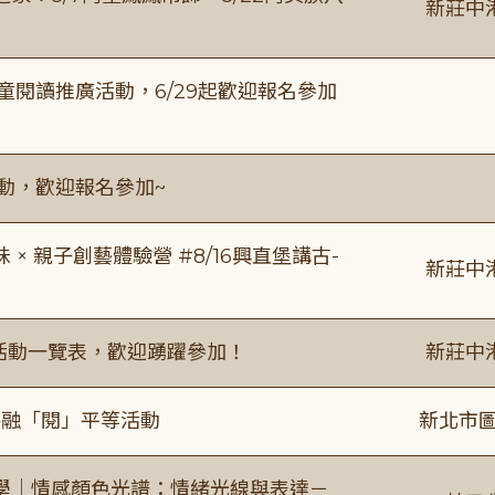
新莊中
童閱讀推廣活動，6/29起歡迎報名參加
活動，歡迎報名參加~
 親子創藝體驗營 #8/16興直堡講古-
新莊中
廣活動一覽表，歡迎踴躍參加！
新莊中
共融「閱」平等活動
新北市圖
學｜情感顏色光譜：情緒光線與表達－