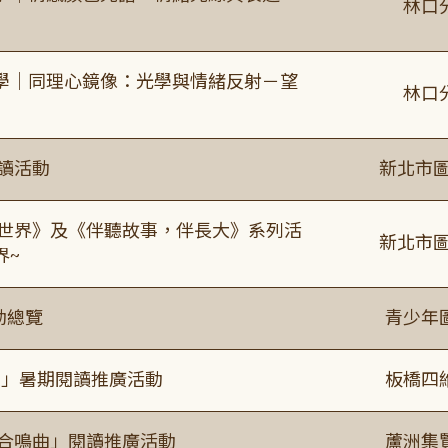
林口
學｜同理心鏡像：光學與情緒反射－望
林口
閱讀活動
新北市圖
感世界》及《伴聽故事，伴長大》系列活
新北市圖
界~
動總覽
青少年
係」暑期閱讀推廣活動
板橋四
的合鳴曲」閱讀推廣活動
蘆洲集