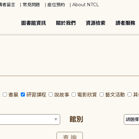
讀者留言
常見問題
座位預約
About NTCL
圖書館資訊
關於我們
資源檢索
讀者服務
座
書展
研習課程
說故事
電影欣賞
藝文活動
其
館別