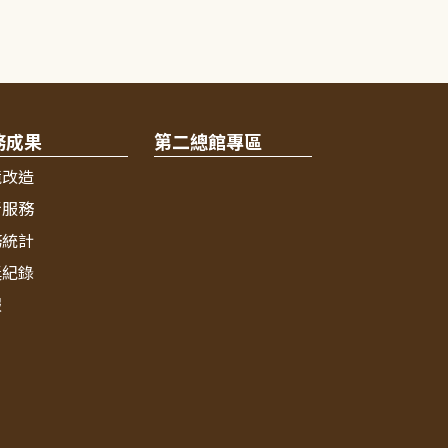
務成果
第二總館專區
境改造
新服務
務統計
獎紀錄
報