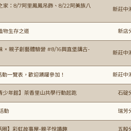
：8/7阿里鳳鳳吊飾、8/22阿美族八
新莊中
植物生存之道
新店
 親子創藝體驗營 #8/16興直堡講古-
新莊中
廣活動一覽表，歡迎踴躍參加！
新莊中
青少年館】茶香里山共學行動起跑
石碇
活動
瑞芳
活圈】彩虹故事屋-親子悅讀趣
五股