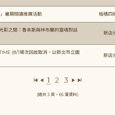
係」暑期閱讀推廣活動
板橋四
4:00 光影之間：魯本斯與林布蘭的靈魂對話
新店
IME (8/1場次因故取消，以新北市立圖
新店
1
2
3
(總共 3 頁，65 筆資料)