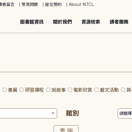
讀者留言
常見問題
座位預約
About NTCL
圖書館資訊
關於我們
資源檢索
讀者服務
座
書展
研習課程
說故事
電影欣賞
藝文活動
其
館別