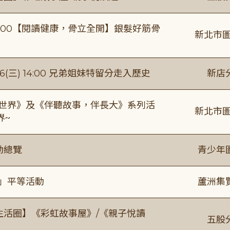
0-16:00【閱讀健康，骨立全開】銀髮好筋骨
新北市圖
(三) 14:00 兄弟姐妹特留分走入歷史
新店
感世界》及《伴聽故事，伴長大》系列活
新北市圖
界~
動總覽
青少年
閱」平等活動
蘆洲集
文生活圈】《彩虹故事屋》/《親子悅讀
五股