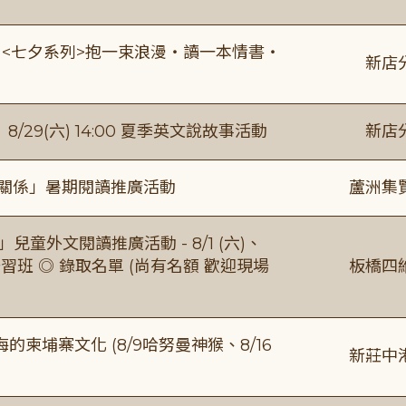
:00 <七夕系列>抱一束浪漫・讀一本情書・
新店
館】8/29(六) 14:00 夏季英文說故事活動
新店
好關係」暑期閱讀推廣活動
蘆洲集
童外文閱讀推廣活動 - 8/1 (六)、
習班 ◎ 錄取名單 (尚有名額 歡迎現場
板橋四
柬埔寨文化 (8/9哈努曼神猴、8/16
新莊中