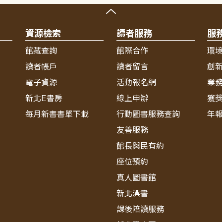
資源檢索
讀者服務
服
館藏查詢
館際合作
環
讀者帳戶
讀者留言
創
電子資源
活動報名網
業
新北E書房
線上申辦
獲
每月新書書單下載
行動圖書服務查詢
年
友善服務
館長與民有約
座位預約
真人圖書館
新北漂書
課後陪讀服務