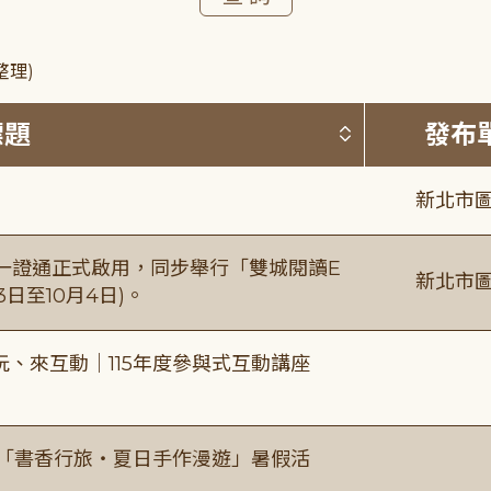
整理)
按標題排序 
標題
發布
新北市圖
日一證通正式啟用，同步舉行「雙城閱讀E
新北市圖
日至10月4日)。
、來互動｜115年度參與式互動講座
房「書香行旅・夏日手作漫遊」暑假活