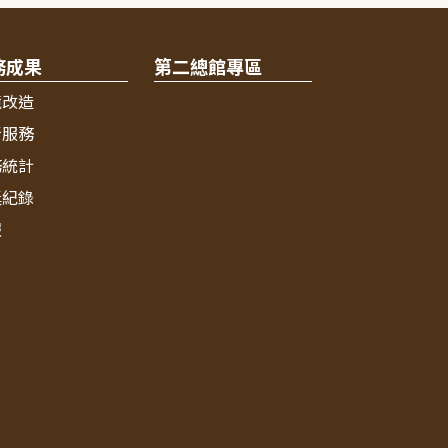
務成果
第二總館專區
境改造
新服務
務統計
獎紀錄
報