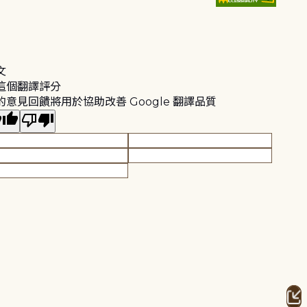
文
這個翻譯評分
的意見回饋將用於協助改善 Google 翻譯品質