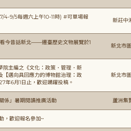
/4-9/5每週六上午10-11時) #可單場報
新莊中
看今昔話新北——遷臺歷史文物展覽於1
新北市圖
學院主編之《文化：政策．管理．新
及【邁向具回應力的博物館治理：政
新北市圖
27年6月1日止，歡迎踴躍投稿。
好關係」暑期閱讀推廣活動
蘆洲集
活動，歡迎報名參加~