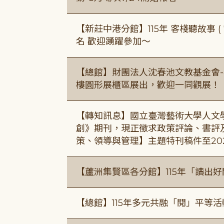
【新莊中港分館】115年 客棧聽故事 ( 7
名 歡迎踴躍參加～
【總館】財團法人沈春池文教基金會-
樓圓形展櫃區展出，歡迎一同觀展！
【轉知訊息】國立臺灣藝術大學人文
創》期刊，現正徵求政策評論、書評
策、領導與管理】主題特刊稿件至20
【蘆洲集賢區各分館】115年「讀出
【總館】115年多元共融「閱」平等