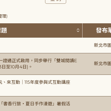
整理)
按標題排序 
標題
發布
新北市圖
日一證通正式啟用，同步舉行「雙城閱讀E
新北市圖
日至10月4日)。
、來互動｜115年度參與式互動講座
房「書香行旅・夏日手作漫遊」暑假活