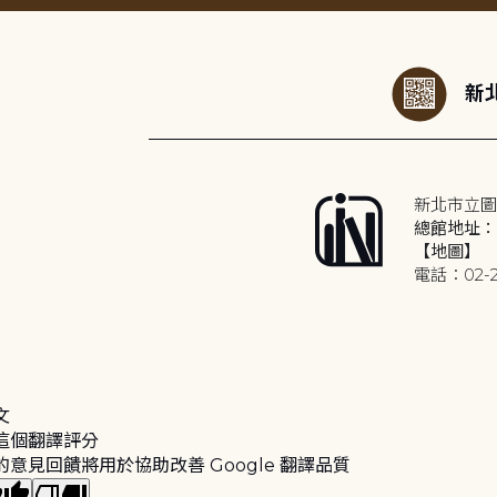
:::
新北
新北市立圖
總館地址：2
【地圖】
電話：02-2
文
這個翻譯評分
的意見回饋將用於協助改善 Google 翻譯品質