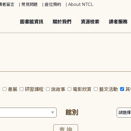
讀者留言
常見問題
座位預約
About NTCL
圖書館資訊
關於我們
資源檢索
讀者服務
座
書展
研習課程
說故事
電影欣賞
藝文活動
其
館別