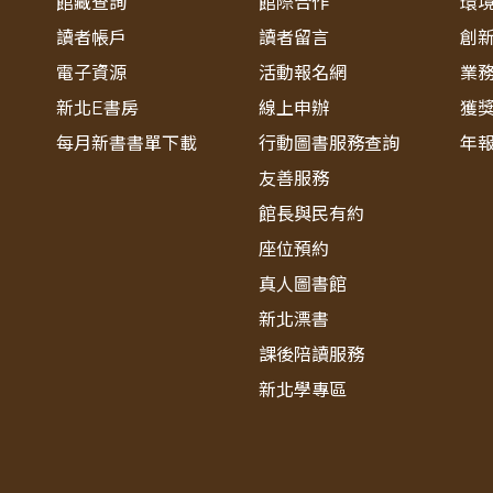
館藏查詢
館際合作
環
讀者帳戶
讀者留言
創
電子資源
活動報名網
業
新北E書房
線上申辦
獲
每月新書書單下載
行動圖書服務查詢
年
友善服務
館長與民有約
座位預約
真人圖書館
新北漂書
課後陪讀服務
新北學專區