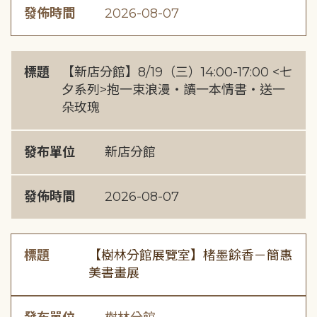
發佈時間
2026-08-07
標題
【新店分館】8/19（三）14:00-17:00 <七
夕系列>抱一束浪漫・讀一本情書・送一
朵玫瑰
發布單位
新店分館
發佈時間
2026-08-07
標題
【樹林分館展覽室】楮墨餘香－簡惠
美書畫展