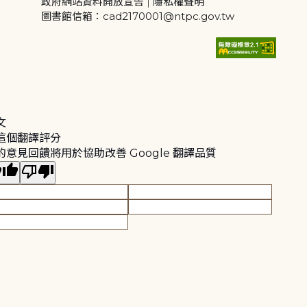
政府網站資料開放宣告
|
隱私權聲明
圖書館信箱：cad2170001@ntpc.gov.tw
文
這個翻譯評分
的意見回饋將用於協助改善 Google 翻譯品質